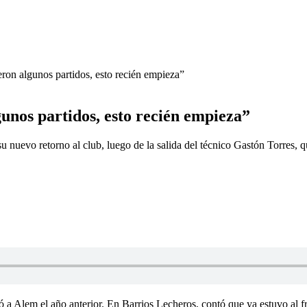
eron algunos partidos, esto recién empieza”
unos partidos, esto recién empieza”
nuevo retorno al club, luego de la salida del técnico Gastón Torres, qu
 a Alem el año anterior. En Barrios Lecheros, contó que ya estuvo al f