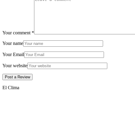
Your comment
*
Your name
Your Email
Your website
El Clima