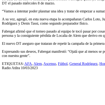
DT el pasado miércoles 8 de marzo.
“Vamos a intentar poder plasmar una idea y tratar de empezar a sumar. 
A su vez, agregó, en esta nueva etapa lo acompañaran Carlos Loto, 
Rodríguez y Denis Tassi, como segundo preparador físico.
Fabregat afirmó que el torneo pasado al equipo le tocó pasar por cosa
persona y la consiguiente pérdida de Localia de Alem que derivo en qu
El nuevo DT aseguro que trataran de repetir la campaña de la primer
Expresando sus deseos, Fabregat manifestó: “Ojalá que al menos se pu
con nuestra gente”.
ETIQUETAS:
AFA
,
Alem
,
Ascenso
,
Fútbol
,
General Rodríguez
,
Hor
Radio Atilra
10/03/2023