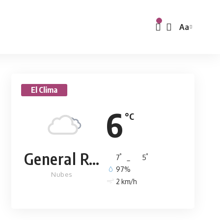
Aa
El Clima
6
°C
General Rodríguez
°
°
7
_
5
97%
Nubes
2 km/h