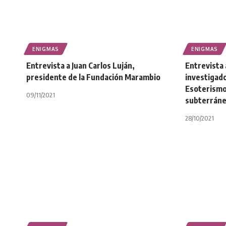
ENIGMAS
ENIGMAS
Entrevista a Juan Carlos Luján,
Entrevista
presidente de la Fundación Marambio
investigado
Esoterismo
09/11/2021
subterrán
28/10/2021