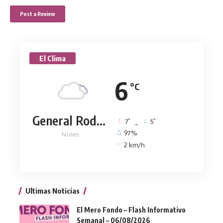
El Clima
6
°C
General Rodríguez
°
°
7
_
5
97%
Nubes
2 km/h
Ultimas Noticias
El Mero Fondo – Flash Informativo
Semanal – 06/08/2026