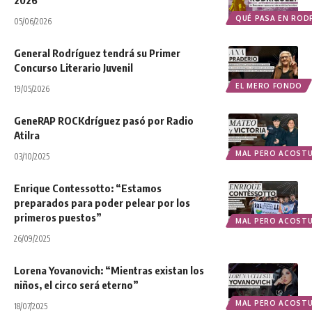
QUÉ PASA EN ROD
05/06/2026
General Rodríguez tendrá su Primer
Concurso Literario Juvenil
EL MERO FONDO
19/05/2026
GeneRAP ROCKdríguez pasó por Radio
Atilra
MAL PERO ACOST
03/10/2025
Enrique Contessotto: “Estamos
preparados para poder pelear por los
primeros puestos”
MAL PERO ACOST
26/09/2025
Lorena Yovanovich: “Mientras existan los
niños, el circo será eterno”
MAL PERO ACOST
18/07/2025