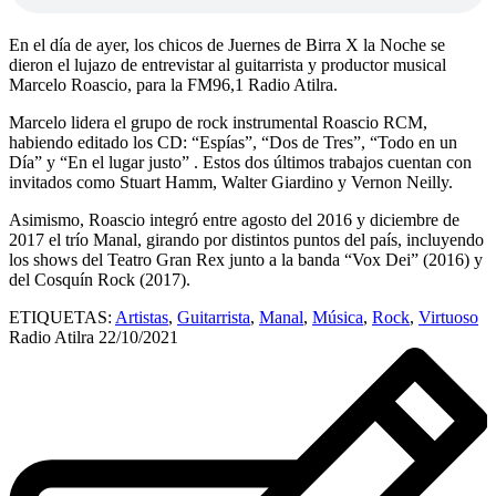
En el día de ayer, los chicos de Juernes de Birra X la Noche
se
dieron el lujazo de entrevistar al guitarrista y productor musical
Marcelo Roascio, para la FM96,1 Radio Atilra.
Marcelo lidera el grupo de rock instrumental Roascio RCM,
habiendo editado los CD: “Espías”, “Dos de Tres”, “Todo en un
Día” y “En el lugar justo” . Estos dos últimos trabajos cuentan con
invitados como Stuart Hamm, Walter Giardino y Vernon Neilly.
Asimismo, Roascio integró entre agosto del 2016 y diciembre de
2017 el trío Manal, girando por distintos puntos del país, incluyendo
los shows del Teatro Gran Rex junto a la banda “Vox Dei” (2016) y
del Cosquín Rock (2017).
ETIQUETAS:
Artistas
,
Guitarrista
,
Manal
,
Música
,
Rock
,
Virtuoso
Radio Atilra
22/10/2021