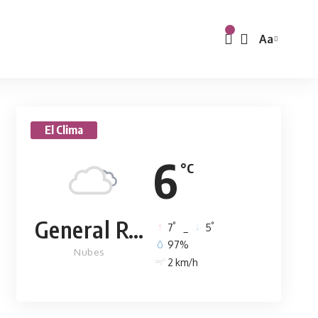
Aa
El Clima
6
°C
General Rodríguez
°
°
7
_
5
97%
Nubes
2 km/h