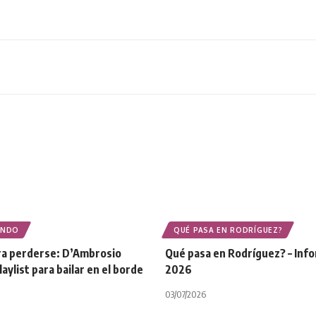
ONDO
QUÉ PASA EN RODRÍGUEZ?
ara perderse: D’Ambrosio
Qué pasa en Rodríguez? – Inf
aylist para bailar en el borde
2026
03/07/2026