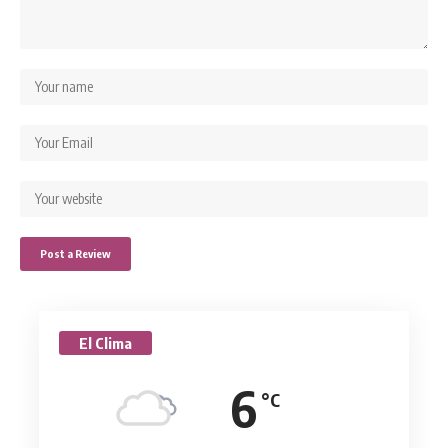
El Clima
6
°C