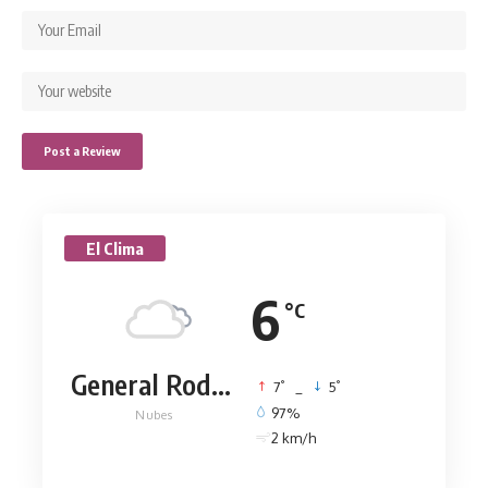
El Clima
6
°C
General Rodríguez
°
°
7
_
5
97%
Nubes
2 km/h