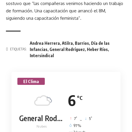
sostuvo que “las compañeras venimos haciendo un trabajo
de formación. Una capacitación que arrancó el 8M,
siguiendo una capacitación feminista”.
Andrea Herrera
,
Atilra
,
Barrios
,
Día de las
Infancias
,
General Rodríguez
,
Heber Ríos
,
ETIQUETAS:
Intersindical
El Clima
6
°C
General Rodríguez
°
°
7
_
5
97%
Nubes