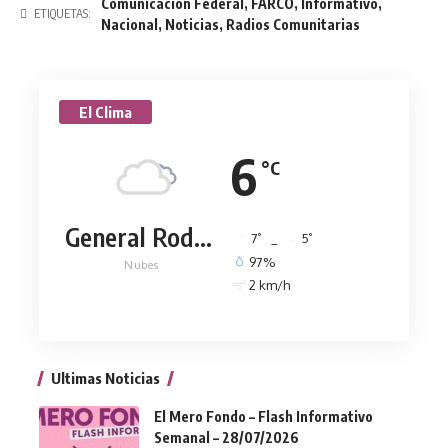
Comunicación Federal
,
FARCO
,
Informativo
,
ETIQUETAS:
Nacional
,
Noticias
,
Radios Comunitarias
El Clima
6
°C
General Rodríguez
°
°
7
_
5
97%
Nubes
2 km/h
Ultimas Noticias
El Mero Fondo – Flash Informativo
Semanal – 28/07/2026