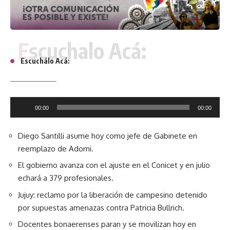
Escuchalo Acá:
Escuchálo Acá:
Reproductor
00:00
00:00
de
audio
Diego Santilli asume hoy como jefe de Gabinete en
reemplazo de Adorni.
El gobierno avanza con el ajuste en el Conicet y en julio
echará a 379 profesionales.
Jujuy: reclamo por la liberación de campesino detenido
por supuestas amenazas contra Patricia Bullrich.
Docentes bonaerenses paran y se movilizan hoy en