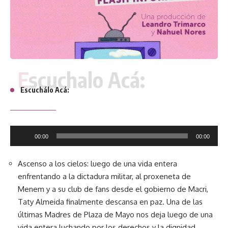
Escuchalo Acá:
Escuchálo Acá:
Reproductor
00:00
00:00
de
audio
Ascenso a los cielos: luego de una vida entera
enfrentando a la dictadura militar, al proxeneta de
Menem y a su club de fans desde el gobierno de Macri,
Taty Almeida finalmente descansa en paz. Una de las
últimas Madres de Plaza de Mayo nos deja luego de una
vida entera luchando por los derechos y la dignidad