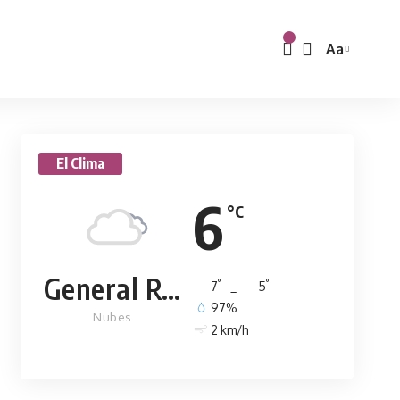
Aa
El Clima
6
°C
General Rodríguez
°
°
7
_
5
97%
Nubes
2 km/h