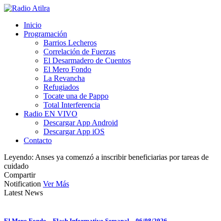
Inicio
Programación
Barrios Lecheros
Correlación de Fuerzas
El Desarmadero de Cuentos
El Mero Fondo
La Revancha
Refugiados
Tocate una de Pappo
Total Interferencia
Radio EN VIVO
Descargar App Android
Descargar App iOS
Contacto
Leyendo:
Anses ya comenzó a inscribir beneficiarias por tareas de
cuidado
Compartir
Notification
Ver Más
Latest News
El Mero Fondo – Flash Informativo Semanal – 06/08/2026