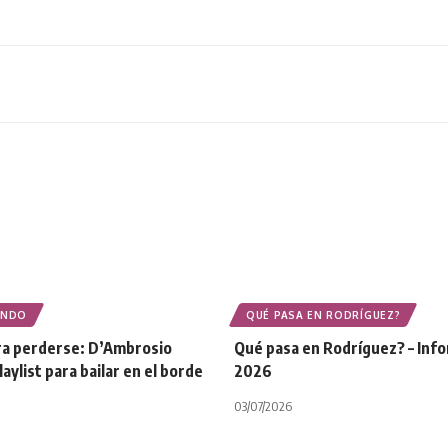
ONDO
QUÉ PASA EN RODRÍGUEZ?
ara perderse: D’Ambrosio
Qué pasa en Rodríguez? – Inf
aylist para bailar en el borde
2026
03/07/2026