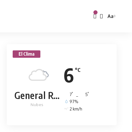
Aa
El Clima
6
°C
General Rodríguez
°
°
7
_
5
97%
Nubes
2 km/h