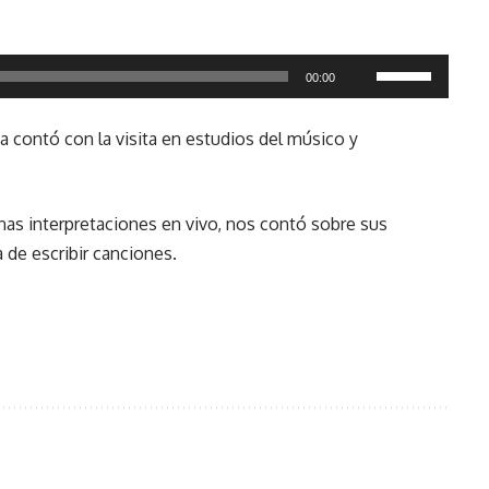
Utiliza
00:00
las
teclas
a contó con la visita en estudios del músico y
de
flecha
arriba/abajo
nas interpretaciones en vivo, nos contó sobre sus
para
ra de escribir canciones.
aumentar
o
disminuir
el
volumen.