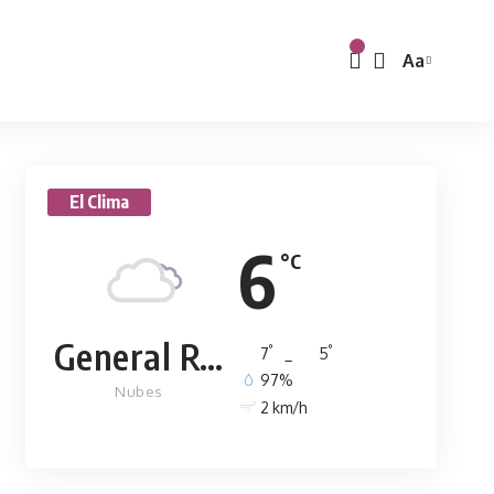
Aa
El Clima
6
°C
General Rodríguez
°
°
7
_
5
97%
Nubes
2 km/h