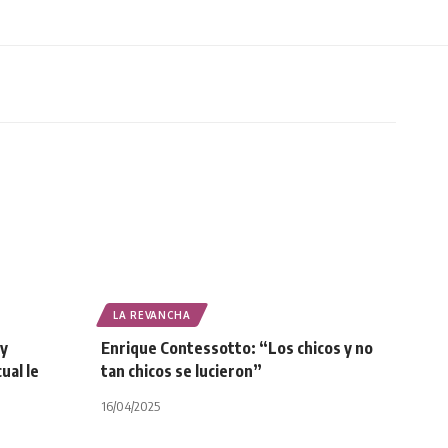
LA REVANCHA
oy
Enrique Contessotto: “Los chicos y no
ual le
tan chicos se lucieron”
”
16/04/2025