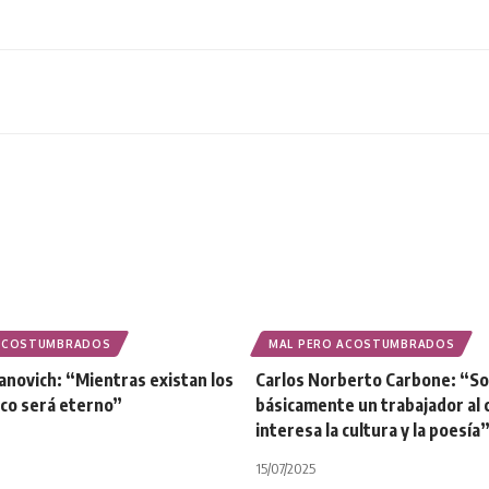
 ACOSTUMBRADOS
MAL PERO ACOSTUMBRADOS
anovich: “Mientras existan los
Carlos Norberto Carbone: “S
irco será eterno”
básicamente un trabajador al c
interesa la cultura y la poesía
15/07/2025