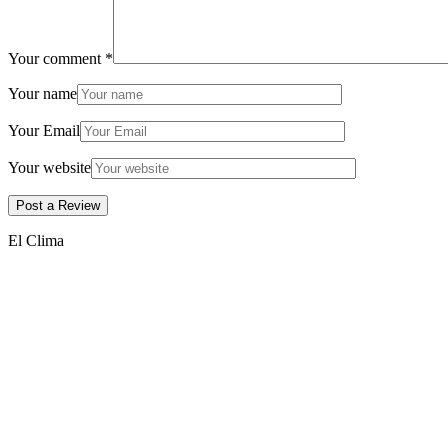
Your comment
*
Your name
Your Email
Your website
El Clima