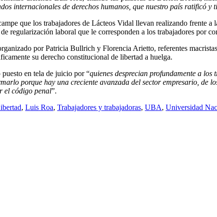
tados internacionales de derechos humanos, que nuestro país ratificó y t
campe que los trabajadores de Lácteos Vidal llevan realizando frente a l
de regularización laboral que le corresponden a los trabajadores por co
rganizado por Patricia Bullrich y Florencia Arietto, referentes macris
ificamente su derecho constitucional de libertad a huelga.
puesto en tela de juicio por “
quienes desprecian profundamente a los tr
marlo porque hay una creciente avanzada del sector empresario, de los
r el código penal
”.
ibertad
,
Luis Roa
,
Trabajadores y trabajadoras
,
UBA
,
Universidad Nac