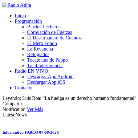
Inicio
Programación
Barrios Lecheros
Correlación de Fuerzas
El Desarmadero de Cuentos
El Mero Fondo
La Revancha
Refugiados
Tocate una de Pappo
Total Interferencia
Radio EN VIVO
Descargar App Android
Descargar App iOS
Contacto
Leyendo:
Luis Roa: “La huelga es un derecho humano fundamental”
Compartir
Notification
Ver Más
Latest News
Informativo FARCO 07-08-2026