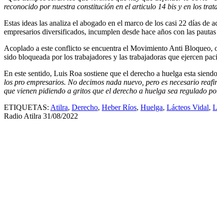
reconocido por nuestra constitución en el articulo 14 bis y en los tra
Estas ideas las analiza el abogado en el marco de los casi 22 días de a
empresarios diversificados, incumplen desde hace años con las pautas 
Acoplado a este conflicto se encuentra el Movimiento Anti Bloqueo, o
sido bloqueada por los trabajadores y las trabajadoras que ejercen pac
En este sentido, Luis Roa sostiene que el derecho a huelga esta siendo 
los pro empresarios. No decimos nada nuevo, pero es necesario reafir
que vienen pidiendo a gritos que el derecho a huelga sea regulado po
ETIQUETAS:
Atilra
,
Derecho
,
Heber Ríos
,
Huelga
,
Lácteos Vidal
,
L
Radio Atilra
31/08/2022