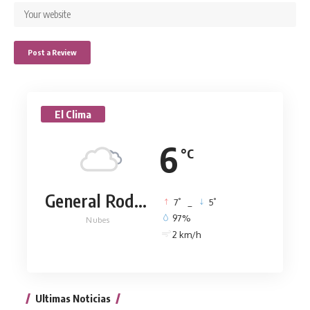
El Clima
6
°C
General Rodríguez
°
°
7
_
5
97%
Nubes
2 km/h
Ultimas Noticias