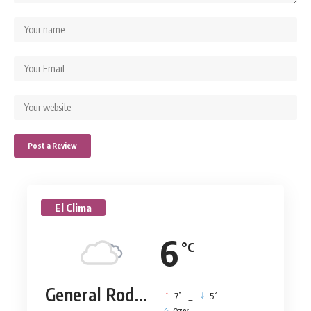
El Clima
6
°C
General Rodríguez
°
°
7
_
5