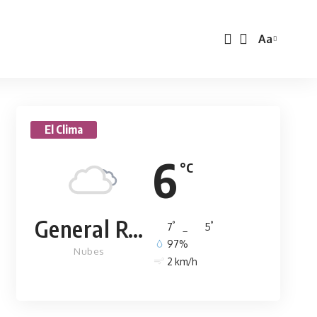
Aa
El Clima
6
°C
General Rodríguez
°
°
7
_
5
97%
Nubes
2 km/h