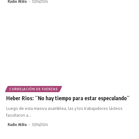
Radio Atilra
12/04/2024
CORRELACIÓN DE FUERZAS
Heber Rios: ¨No hay tiempo para estar especulando¨
Luego de esta masiva asamblea, las y los trabajadores lácteos
facultaron a
…
Radio Atilra
12/04/2024