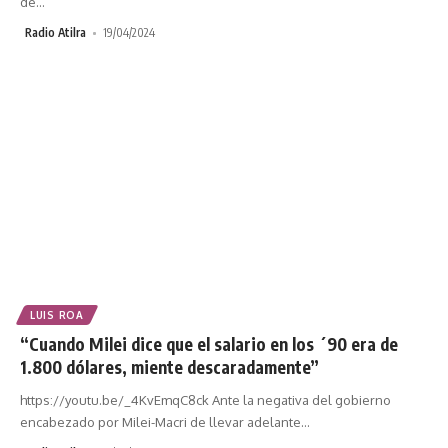
de
…
Radio Atilra
19/04/2024
LUIS ROA
“Cuando Milei dice que el salario en los ´90 era de
1.800 dólares, miente descaradamente”
https://youtu.be/_4KvEmqC8ck Ante la negativa del gobierno
encabezado por Milei-Macri de llevar adelante
…