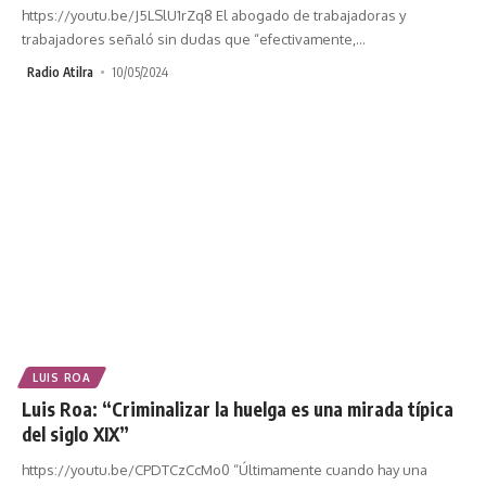
https://youtu.be/J5LSlU1rZq8 El abogado de trabajadoras y
trabajadores señaló sin dudas que “efectivamente,
…
Radio Atilra
10/05/2024
LUIS ROA
Luis Roa: “Criminalizar la huelga es una mirada típica
del siglo XIX”
https://youtu.be/CPDTCzCcMo0 “Últimamente cuando hay una