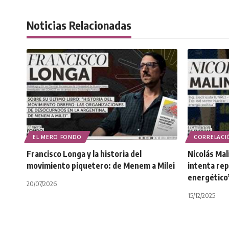
Noticias Relacionadas
EL MERO FONDO
CORRELACI
Francisco Longa y la historia del
Nicolás Mal
movimiento piquetero: de Menem a Milei
intenta rep
energético
20/07/2026
15/12/2025