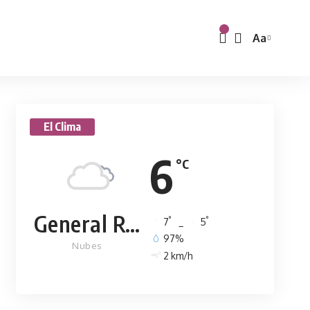
Aa
El Clima
6
°C
General Rodríguez
°
°
7
_
5
97%
Nubes
2 km/h